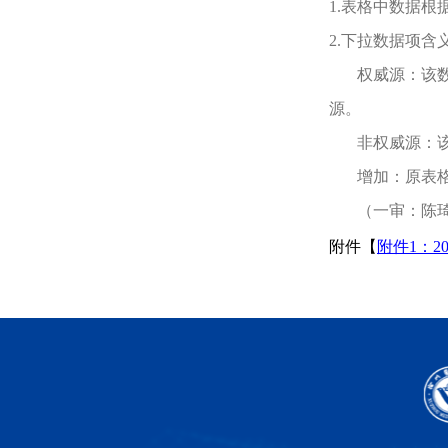
1.
表格中数据根
2.
下拉数据项含
权威源：该
源。
非权威源：
增加：原表
（一审：陈
附件【
附件1：2